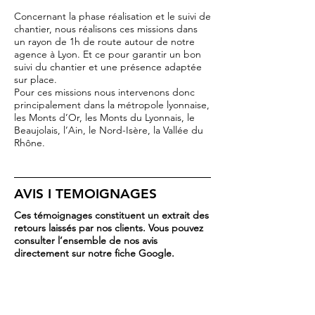
Concernant la phase réalisation et le suivi de
chantier, nous réalisons ces missions dans
un rayon de 1h de route autour de notre
agence à Lyon. Et ce pour garantir un bon
suivi du chantier et une présence adaptée
sur place.
Pour ces missions nous intervenons donc
principalement dans la métropole lyonnaise,
les Monts d’Or, les Monts du Lyonnais, le
Beaujolais, l’Ain, le Nord-Isère, la Vallée du
Rhône.
AVIS I TEMOIGNAGES
Ces témoignages constituent un extrait des
retours laissés par nos clients. Vous pouvez
consulter l’ensemble de nos avis
directement sur notre fiche Google.
⭐️⭐️⭐️⭐️⭐️
Rénovation lourde d’un appartement à Lyon
(Croix-Rousse)
« Le Cabinet Bonsens nous a accompagnés